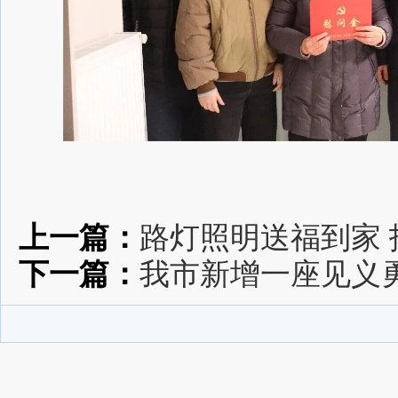
上一篇：
路灯照明送福到家
下一篇：
我市新增一座见义