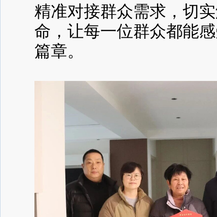
精准对接群众需求，切实
命，让每一位群众都能感
篇章。