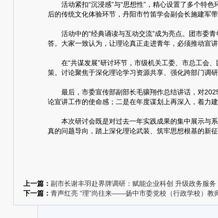
活动紧扣“沉浸感”与“思想性”，精心设置了多个特色
后的传统文化体验环节，丹阳市竹笛学会副会长施建军带
活动中的“经典诵读与互动交流”成为亮点。团市委青年
答。大家一致认为，让理论真正走进青年，必须推动宣讲方
在“共谋发展”研讨环节，市级机关工委、市总工会、团市
策。讨论聚焦于深化理论学习资源共享、强化跨部门调研
最后，市委宣传部副部长毛骧翔作总结讲话，对2025
论宣讲工作的使命感；二是在年度谋划上再深入，着力建
本次研讨会既是对过去一年实践成果的集中展示与系统
真的问题导向，踏上深化理论武装、筑牢思想根基的新征
上一篇：
副市长谢丰羽赴界牌调研：赋能企业科创 升级政务服务
下一篇：
青声红亮 “理”尚往来——扬中市委党校（行政学校）教