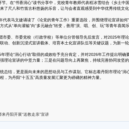
环节。在“书香润心”读书分享中，党校青年教师代表程冰雪结合《乡土中
来了尺八和竹笛古朴悠扬的乐音，让与会者直观感受到中华优秀传统文化
代表马文婕诵读了《论党的青年工作》重要选段，并围绕理论宣讲如何“破
式从“单向灌输”向“多元融合”转变，善用“演、唱、创、玩”等青年喜闻
委、市委党校（行政学校）等单位分管领导先后发言，对2025年理论“
联动、创新沉浸式宣讲载体、培育本土化宣讲队伍等关键议题，为新一轮
年理论“润心行动”取得的成效给予充分肯定，并对2026年工作提出明
强理论宣讲的中坚力量；三是在问题导向上再聚焦，持续完善协同攻坚的
总结，更是面向未来的思想动员与工作谋划。它标志着丹阳市理论“润心
程，为丹阳“十五五”高质量发展汇聚更为磅礴的精神力量。
师来丹阳开展“送教走亲”宣讲