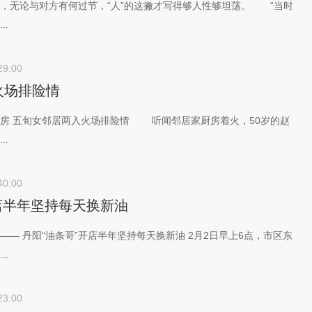
，无论与对方有何过节，“人”的这撇才写得够人性够坦荡。 “当时
..
29:00
火场排险情
房 五旬女邻居两入火场排险情 听闻邻居家厨房着火，50岁的赵
..
40:00
店半年坚持每天换新油
— 丹阳“油条哥”开店半年坚持每天换新油 2月2日早上6点，市区东
..
23:00