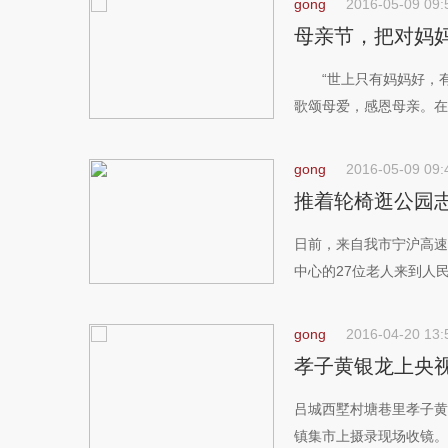
gong
2016-05-09 09:
母亲节，把对妈
“世上只有妈妈好，有
歌颂母爱，感恩母亲。在这
gong
2016-05-09 09:
推着轮椅逛公园志
日前，来自我市宁沪高速
中心的27位老人来到人民公
gong
2016-04-20 13:
孝子黄银龙上央
吕城西墅村塘巷里孝子黄
镇集市上摄录现场收镜。3月