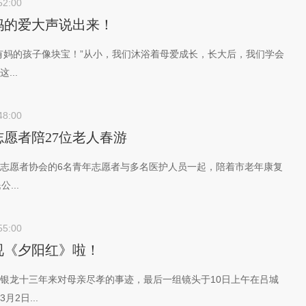
52:00
妈的爱大声说出来！
妈的孩子像块宝！”从小，我们沐浴着母爱成长，长大后，我们学会
...
48:00
愿者陪27位老人春游
志愿者协会的6名青年志愿者与多名医护人员一起，陪着市老年康复
...
55:00
视《夕阳红》啦！
银龙十三年来对母亲尽孝的事迹，最后一组镜头于10日上午在吕城
2日...