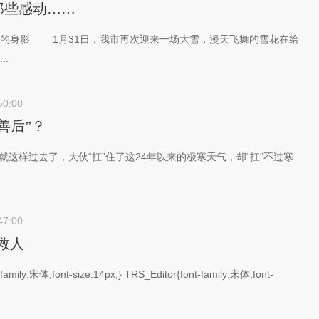
那些感动……
的身影 1月31日，我市再次迎来一场大雪，漫天飞舞的雪花在给
..
50:00
善后”？
就这样过去了，大伙“扛”住了这24年以来的极寒天气，却“扛”不过寒
47:00
救人
family:宋体;font-size:14px;} TRS_Editor{font-family:宋体;font-