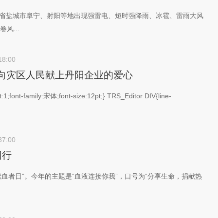
江苏省盐城市阜宁、射阳等地出现强雷电、短时强降雨、冰雹、雷雨大风
风...
18:00
团向灾区人民献上丹阳企业的爱心
:1;font-family:宋体;font-size:12pt;} TRS_Editor DIV{line-
37:00
同行
界献血者日”。今年的主题是“血液连接你我”，口号为“分享生命，捐献热