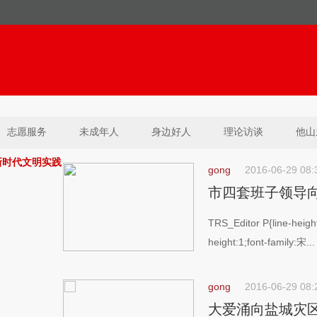
志愿服务
未成年人
身边好人
理论访谈
他山
新时代文明实践
gong
2016-06-29 08:
市四套班子领导
TRS_Editor P{line-height
height:1;font-family:宋...
gong
2016-06-29 08:
大爱涌向盐城灾