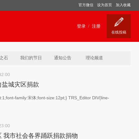
官方微信
设为首页
加入收藏
之石
我们的节日
通知公告
理论频道
32:00
向盐城灾区捐款
:1;font-family:宋体;font-size:12pt;} TRS_Editor DIV{line-
23:00
区 我市社会各界踊跃捐款捐物